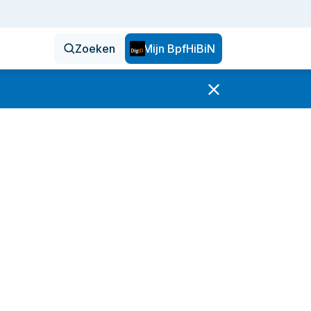
Zoeken
Mijn BpfHiBiN
en
oktober