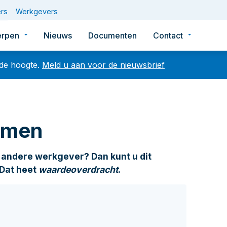
rs
Werkgevers
rpen
Nieuws
Documenten
Contact
 de hoogte.
Meld u aan voor de nieuwsbrief
Zoek
emen
Veelgezochte artikelen
 andere werkgever? Dan kunt u dit
 Dat heet
waardeoverdracht
.
K: let op veranderingen in uw dienstverband vóór of op 1 
De nieuwe pensioenregeling (WTP)
Nieuwsbrief