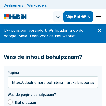
Deelnemers
Werkgevers
Mijn BpfHiBiN
Home
Uw pensioen verandert. Wij houden u op de
Nieuws
hoogte.
Meld u aan voor de nieuwsbrief
Onderwerpen
Veelgezochte artikelen
Was de inhoud behulpzaam?
De nieuwe pensioenregeling 
BELANGRIJK: let op veranderingen in uw
dienstverband vóór of op 1 oktober 2026
Plan uw pensioen
Pagina
Hoeveel en wanneer
De nieuwe pensioenregeling (WTP)
Verandering in werk of privé
Nieuwsbrief
Uw gegevens
Was de pagina behulpzaam?
Betaaldatums, specificaties en jaaropgaven
Over Bpf HiBiN
Behulpzaam