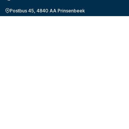
Postbus 45, 4840 AA Prinsenbeek
Onderwerpen
De nieuwe pensioenregeling (WTP)
Plan uw pensioen
Hoeveel en wanneer
Verandering in werk of privé
Uw gegevens
Over Bpf HiBiN
Over het fonds
Onze organisatie