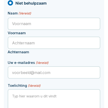
Niet behulpzaam
Documenten
Hoeveel pensioen krijg ik later?
Naam
(Vereist)
Contact
Voornaam
Achternaam
Uw e-mailadres
(Vereist)
Toelichting
(Vereist)