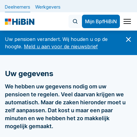
Deelnemers
Werkgevers
Mijn BpfHiBiN
Home
Uw pensioen verandert. Wij houden u op de
Nieuws
hoogte.
Meld u aan voor de nieuwsbrief
Onderwerpen
Veelgezochte artikelen
Uw gegevens
De nieuwe pensioenregeling 
BELANGRIJK: let op veranderingen in uw
dienstverband vóór of op 1 oktober 2026
Plan uw pensioen
We hebben uw gegevens nodig om uw
pensioen te regelen. Veel daarvan krijgen we
Hoeveel en wanneer
De nieuwe pensioenregeling (WTP)
automatisch. Maar de zaken hieronder moet u
Verandering in werk of privé
zelf aanpassen. Dat kost u maar een paar
Nieuwsbrief
minuten en we hebben het zo makkelijk
Uw gegevens
mogelijk gemaakt.
Betaaldatums, specificaties en jaaropgaven
Over Bpf HiBiN