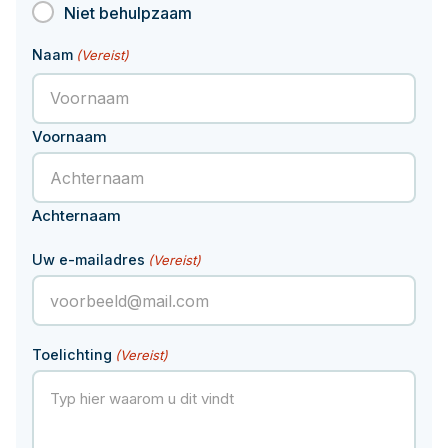
Niet behulpzaam
Documenten
Hoeveel pensioen krijg ik later?
Naam
(Vereist)
Contact
Voornaam
Achternaam
Uw e-mailadres
(Vereist)
Toelichting
(Vereist)