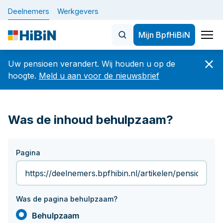
Deelnemers
Werkgevers
Mijn BpfHiBiN
Home
Uw pensioen verandert. Wij houden u op de
Nieuws
hoogte.
Meld u aan voor de nieuwsbrief
Onderwerpen
Veelgezochte artikelen
Was de inhoud behulpzaam?
De nieuwe pensioenregeling 
BELANGRIJK: let op veranderingen in uw
dienstverband vóór of op 1 oktober 2026
Plan uw pensioen
Pagina
Hoeveel en wanneer
De nieuwe pensioenregeling (WTP)
Verandering in werk of privé
Nieuwsbrief
Uw gegevens
Was de pagina behulpzaam?
Betaaldatums, specificaties en jaaropgaven
Over Bpf HiBiN
Behulpzaam