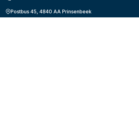
Postbus 45, 4840 AA Prinsenbeek
Onderwerpen
De nieuwe pensioenregeling (WTP)
Plan uw pensioen
Hoeveel en wanneer
Verandering in werk of privé
Uw gegevens
Over Bpf HiBiN
Over het fonds
Onze organisatie