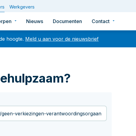
rs
Werkgevers
rpen
Nieuws
Documenten
Contact
 de hoogte.
Meld u aan voor de nieuwsbrief
Zoek
behulpzaam?
Veelgezochte artikelen
K: let op veranderingen in uw dienstverband vóór of op 1 
De nieuwe pensioenregeling (WTP)
Nieuwsbrief