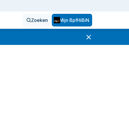
Zoeken
Mijn BpfHiBiN
en
oktober