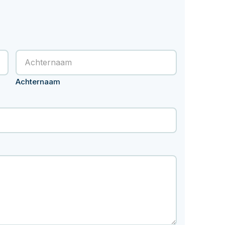
ums, specificaties en jaaropgaven
Hoeveel pensioen krij
Achternaam