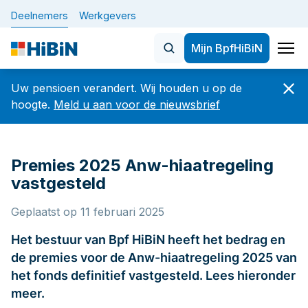
Deelnemers
Werkgevers
Mijn BpfHiBiN
Home
Uw pensioen verandert. Wij houden u op de
Nieuws
hoogte.
Meld u aan voor de nieuwsbrief
Onderwerpen
Veelgezochte artikelen
Premies 2025 Anw-hiaatregeling
De nieuwe pensioenregeling 
BELANGRIJK: let op veranderingen in uw
vastgesteld
dienstverband vóór of op 1 oktober 2026
Plan uw pensioen
Geplaatst op 11 februari 2025
Hoeveel en wanneer
De nieuwe pensioenregeling (WTP)
Het bestuur van Bpf HiBiN heeft het bedrag en
Verandering in werk of privé
de premies voor de Anw-hiaatregeling 2025 van
Nieuwsbrief
Uw gegevens
het fonds definitief vastgesteld. Lees hieronder
meer.
Betaaldatums, specificaties en jaaropgaven
Over Bpf HiBiN