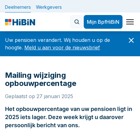
Deelnemers
Werkgevers
Mijn BpfHiBiN
Home
Uw pensioen verandert. Wij houden u op de
Nieuws
hoogte.
Meld u aan voor de nieuwsbrief
Onderwerpen
Veelgezochte artikelen
Mailing wijziging
De nieuwe pensioenregeling 
BELANGRIJK: let op veranderingen in uw
opbouwpercentage
dienstverband vóór of op 1 oktober 2026
Plan uw pensioen
Geplaatst op 27 januari 2025
Hoeveel en wanneer
De nieuwe pensioenregeling (WTP)
Het opbouwpercentage van uw pensioen ligt in
Verandering in werk of privé
2025 iets lager. Deze week krijgt u daarover
Nieuwsbrief
Uw gegevens
persoonlijk bericht van ons.
Betaaldatums, specificaties en jaaropgaven
Over Bpf HiBiN