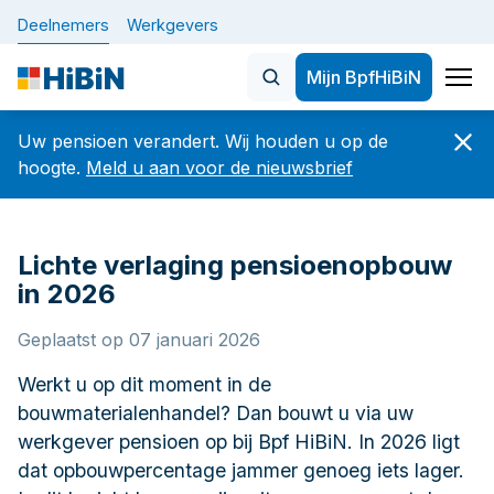
Deelnemers
Werkgevers
Mijn BpfHiBiN
Home
Uw pensioen verandert. Wij houden u op de
Nieuws
hoogte.
Meld u aan voor de nieuwsbrief
Onderwerpen
Veelgezochte artikelen
Lichte verlaging pensioenopbouw
De nieuwe pensioenregeling 
BELANGRIJK: let op veranderingen in uw
in 2026
dienstverband vóór of op 1 oktober 2026
Plan uw pensioen
Geplaatst op 07 januari 2026
Hoeveel en wanneer
De nieuwe pensioenregeling (WTP)
Werkt u op dit moment in de
Verandering in werk of privé
bouwmaterialenhandel? Dan bouwt u via uw
Nieuwsbrief
Uw gegevens
werkgever pensioen op bij Bpf HiBiN. In 2026 ligt
dat opbouwpercentage jammer genoeg iets lager.
Betaaldatums, specificaties en jaaropgaven
Over Bpf HiBiN