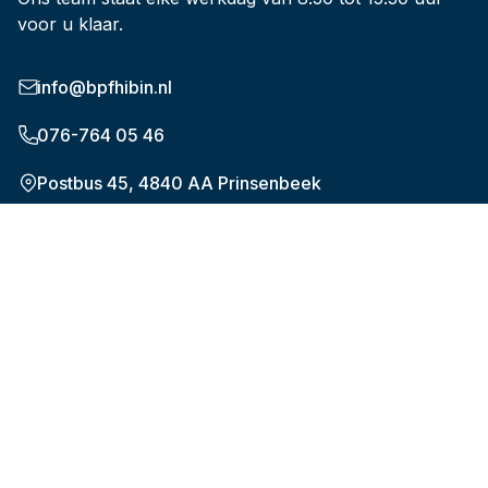
voor u klaar.
info@bpfhibin.nl
076-764 05 46
Postbus 45, 4840 AA Prinsenbeek
Onderwerpen
De nieuwe pensioenregeling (WTP)
Plan uw pensioen
Hoeveel en wanneer
Verandering in werk of privé
Uw gegevens