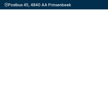
Postbus 45, 4840 AA Prinsenbeek
Onderwerpen
De nieuwe pensioenregeling (WTP)
Plan uw pensioen
Hoeveel en wanneer
Verandering in werk of privé
Uw gegevens
Over Bpf HiBiN
Over het fonds
Onze organisatie
Contact