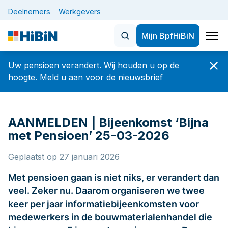
Deelnemers
Werkgevers
Mijn BpfHiBiN
Home
Uw pensioen verandert. Wij houden u op de
Nieuws
hoogte.
Meld u aan voor de nieuwsbrief
Onderwerpen
Veelgezochte artikelen
AANMELDEN | Bijeenkomst ‘Bijna
De nieuwe pensioenregeling 
BELANGRIJK: let op veranderingen in uw
met Pensioen’ 25-03-2026
dienstverband vóór of op 1 oktober 2026
Plan uw pensioen
Geplaatst op 27 januari 2026
Hoeveel en wanneer
De nieuwe pensioenregeling (WTP)
Met pensioen gaan is niet niks, er verandert dan
Verandering in werk of privé
veel. Zeker nu. Daarom organiseren we twee
Nieuwsbrief
Uw gegevens
keer per jaar informatiebijeenkomsten voor
medewerkers in de bouwmaterialenhandel die
Betaaldatums, specificaties en jaaropgaven
Over Bpf HiBiN