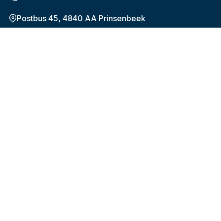
Postbus 45, 4840 AA Prinsenbeek
Onderwerpen
De nieuwe pensioenregeling (WTP)
Plan uw pensioen
Hoeveel en wanneer
Verandering in werk of privé
Uw gegevens
Over Bpf HiBiN
Over het fonds
Onze organisatie