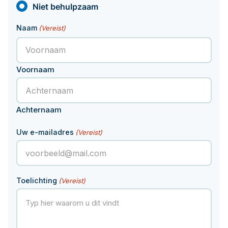
Niet behulpzaam
Documenten
Hoeveel pensioen krijg ik later?
Naam
(Vereist)
Contact
Voornaam
Achternaam
Uw e-mailadres
(Vereist)
Toelichting
(Vereist)