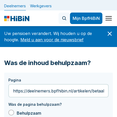
Deelnemers
Werkgevers
Mijn BpfHiBiN
Home
Uw pensioen verandert. Wij houden u op de
Nieuws
hoogte.
Meld u aan voor de nieuwsbrief
Onderwerpen
Veelgezochte artikelen
Was de inhoud behulpzaam?
De nieuwe pensioenregeling 
BELANGRIJK: let op veranderingen in uw
dienstverband vóór of op 1 oktober 2026
Plan uw pensioen
Pagina
Hoeveel en wanneer
De nieuwe pensioenregeling (WTP)
Verandering in werk of privé
Nieuwsbrief
Uw gegevens
Was de pagina behulpzaam?
Betaaldatums, specificaties en jaaropgaven
Over Bpf HiBiN
Behulpzaam